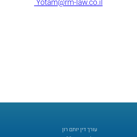
Yotam@rm
-law.co.il
עורך דין יותם רון